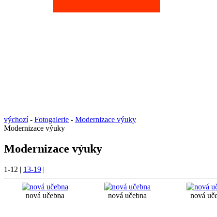
výchozí
-
Fotogalerie
-
Modernizace výuky
Modernizace výuky
Modernizace výuky
1-12
|
13-19
|
nová učebna
nová učebna
nová uč