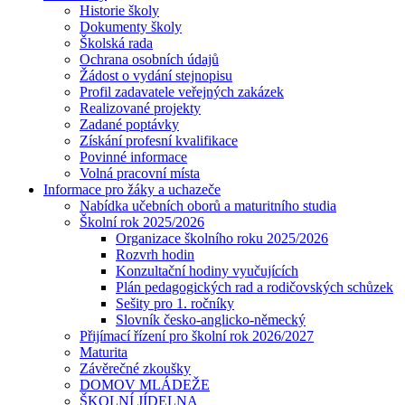
Historie školy
Dokumenty školy
Školská rada
Ochrana osobních údajů
Žádost o vydání stejnopisu
Profil zadavatele veřejných zakázek
Realizované projekty
Zadané poptávky
Získání profesní kvalifikace
Povinné informace
Volná pracovní místa
Informace pro žáky a uchazeče
Nabídka učebních oborů a maturitního studia
Školní rok 2025/2026
Organizace školního roku 2025/2026
Rozvrh hodin
Konzultační hodiny vyučujících
Plán pedagogických rad a rodičovských schůzek
Sešity pro 1. ročníky
Slovník česko-anglicko-německý
Přijímací řízení pro školní rok 2026/2027
Maturita
Závěrečné zkoušky
DOMOV MLÁDEŽE
ŠKOLNÍ JÍDELNA