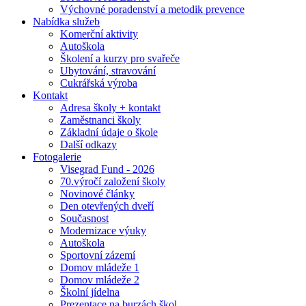
Výchovné poradenství a metodik prevence
Nabídka služeb
Komerční aktivity
Autoškola
Školení a kurzy pro svařeče
Ubytování, stravování
Cukrářská výroba
Kontakt
Adresa školy + kontakt
Zaměstnanci školy
Základní údaje o škole
Další odkazy
Fotogalerie
Visegrad Fund - 2026
70.výročí založení školy
Novinové články
Den otevřených dveří
Současnost
Modernizace výuky
Autoškola
Sportovní zázemí
Domov mládeže 1
Domov mládeže 2
Školní jídelna
Prezentace na burzách škol