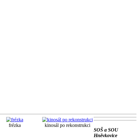
frézka
kinosál po rekonstrukci
SOŠ a SOU
Hněvkovice