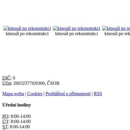
kinosál po rekonstrukci
kinosál po rekonstrukci
kinosál po re
DIČ:
0
Účet:
260323770/0300, ČSOB
Mapa webu
|
Cookies
|
Prohlášení o přístupnosti
|
RSS
Úřední hodiny
PO:
8:00-14:00
ÚT:
8:00-14:00
ST:
8:00-14:00