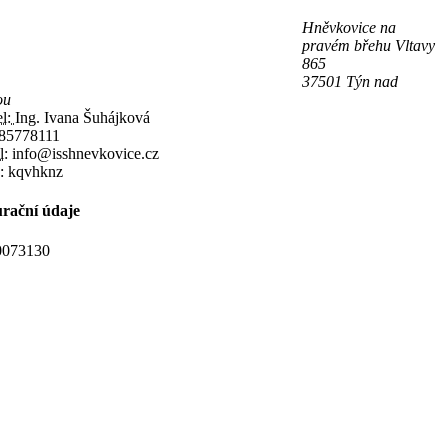
Hněvkovice na
pravém břehu Vltavy
865
37501 Týn nad
ou
el:
Ing. Ivana Šuhájková
85778111
l:
info@isshnevkovice.cz
:
kqvhknz
rační údaje
073130