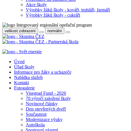
Akce školy
Výrobky žáků školy - kováři, truhláři, farmáři
Výrobky žáků školy - cukráři
velikost zobrazení
normální
Úvod
Úřad školy
Informace pro žáky a uchazeče
Nabídka služeb
Kontakt
Fotogalerie
Visegrad Fund - 2026
70.výročí založení školy
Novinové články
Den otevřených dveří
Současnost
Modernizace výuky
Autoškola
Sportovní zázemí