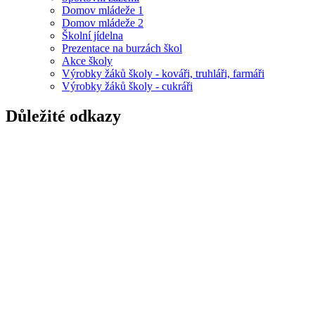
Domov mládeže 1
Domov mládeže 2
Školní jídelna
Prezentace na burzách škol
Akce školy
Výrobky žáků školy - kováři, truhláři, farmáři
Výrobky žáků školy - cukráři
Důležité odkazy