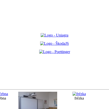
ebna
frézka