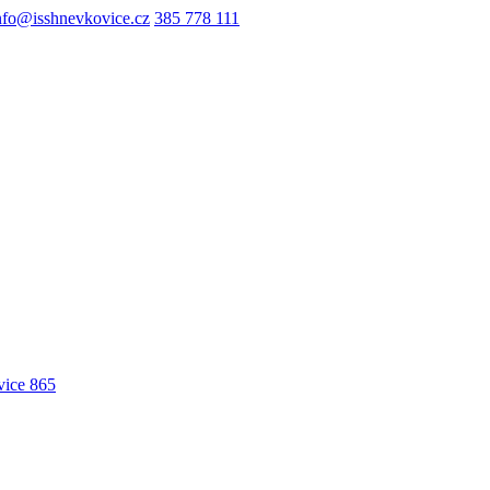
nfo@isshnevkovice.cz
385 778 111
ice 865