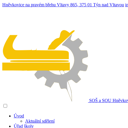
Hněvkovice na pravém břehu Vltavy 865, 375 01 Týn nad Vltavou
i
SOŠ a SOU
Hněvkov
Úvod
Aktuální sdělení
Úřad školy