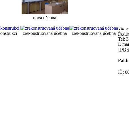
nová učebna
Vltav
konstrukci
zrekonstruovaná učebna
zrekonstruovaná učebna
Ředit
Tel:
3
E-mai
IDDS
Faktu
IČ:
00