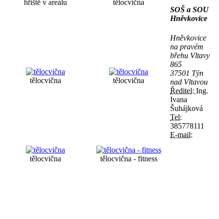
hřiště v areálu
tělocvična
SOŠ a SOU
Hněvkovice
Hněvkovice
na pravém
břehu Vltavy
865
37501 Týn
tělocvična
tělocvična
nad Vltavou
Ředitel:
Ing.
Ivana
Šuhájková
Tel:
385778111
E-mail:
tělocvična
tělocvična - fitness