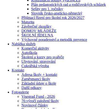
Konzultační hodiny vyučujících
Plán pedagogických rad a rodičovských schůzek
Sešity pro 1. ročníky
Slovník česko-anglicko-německý
Přijímací řízení pro školní rok 2026/2027
Maturita
Závěrečné zkoušky
DOMOV MLÁDEŽE
ŠKOLNÍ JÍDELNA
Výchovné poradenství a metodik prevence
Nabídka služeb
Komerční aktivity
Autoškola
Školení a kurzy pro svařeče
Ubytování, stravování
Cukrářská výroba
Kontakt
Adresa školy + kontakt
Zaměstnanci školy
Základní údaje o škole
Další odkazy
Fotogalerie
Visegrad Fund - 2026
70.výročí založení školy
Novinové články