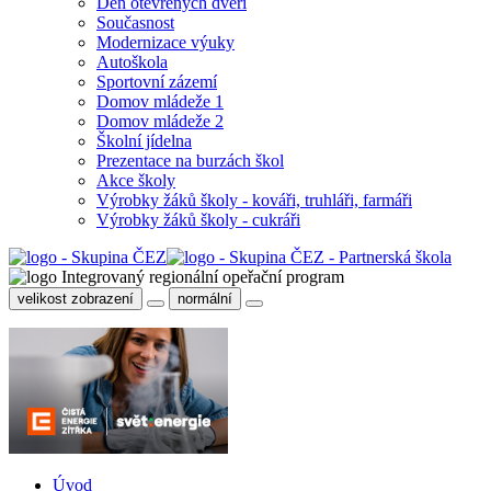
Den otevřených dveří
Současnost
Modernizace výuky
Autoškola
Sportovní zázemí
Domov mládeže 1
Domov mládeže 2
Školní jídelna
Prezentace na burzách škol
Akce školy
Výrobky žáků školy - kováři, truhláři, farmáři
Výrobky žáků školy - cukráři
velikost zobrazení
normální
Úvod