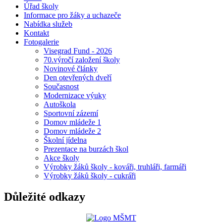
Úřad školy
Informace pro žáky a uchazeče
Nabídka služeb
Kontakt
Fotogalerie
Visegrad Fund - 2026
70.výročí založení školy
Novinové články
Den otevřených dveří
Současnost
Modernizace výuky
Autoškola
Sportovní zázemí
Domov mládeže 1
Domov mládeže 2
Školní jídelna
Prezentace na burzách škol
Akce školy
Výrobky žáků školy - kováři, truhláři, farmáři
Výrobky žáků školy - cukráři
Důležité odkazy