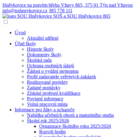
Hněvkovice na pravém břehu Vltavy 865, 375 01 Týn nad Vltavou
info@isshnevkovice.cz
385 778 111
SOŠ a SOU
Hněvkovice 865
Úvod
Aktuální sdělení
Úřad školy
Historie školy
Dokumenty školy
Školská rada
Ochrana osobních údajů
Žádost o vydání stejnopisu
Profil zadavatele veřejných zakázek
Realizované projekty
Zadané poptávky
Získání profesní kvalifikace
Povinné informace
Volná pracovní místa
Informace pro žáky a uchazeče
Nabídka učebních oborů a maturitního studia
Školní rok 2025/2026
Organizace školního roku 2025/2026
Rozvrh hodin