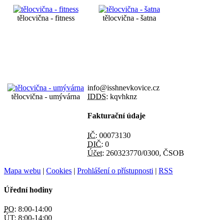
tělocvična - fitness
tělocvična - šatna
info@isshnevkovice.cz
tělocvična - umývárna
IDDS:
kqvhknz
Fakturační údaje
IČ:
00073130
DIČ:
0
Účet:
260323770/0300, ČSOB
Mapa webu
|
Cookies
|
Prohlášení o přístupnosti
|
RSS
Úřední hodiny
PO:
8:00-14:00
ÚT:
8:00-14:00