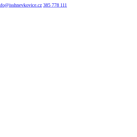
nfo@isshnevkovice.cz
385 778 111