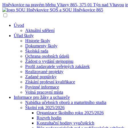
Hněvkovice na pravém břehu Vltavy 865, 375 01 Týn nad Vltavou
i
SOŠ a SOU
Hněvkovice 865
Úvod
Aktuální sdělení
Úřad školy
Historie školy
Dokumenty školy
Školská rada
Ochrana osobních údajů
Žádost o vydání stejnopisu
Profil zadavatele veřejných zakázek
Realizované projekty
Zadané poptávky
Získání profesní kvalifikace
Povinné informace
Volná pracovní místa
Informace pro žáky a uchazeče
Nabídka učebních oborů a maturitního studia
Školní rok 2025/2026
Organizace školního roku 2025/2026
Rozvrh hodin
Konzultační hodiny vyučujících