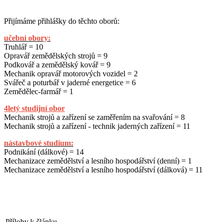
Přijímáme přihlášky do těchto oborů:
učební obory:
Truhlář = 10
Opravář zemědělských strojů = 9
Podkovář a zemědělský kovář = 9
Mechanik opravář motorových vozidel = 2
Svářeč a poturbář v jaderné energetice = 6
Zemědělec-farmář = 1
4letý studijní obor
Mechanik strojů a zařízení se zaměřením na svařování = 8
Mechanik strojů a zařízení - technik jaderných zařízení = 11
nástavbové studium:
Podnikání (dálkové) = 14
Mechanizace zemědělství a lesního hospodářství (denní) = 1
Mechanizace zemědělství a lesního hospodářství (dálková) = 11
Přílohy k článku