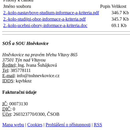
Jméno souboru
Popis
Velikost
2.-kolo-nastavbove-studium-informace-a-kriteria.pdf
346.7 Kb
2.-kolo-studijni-obor-informace-a-kriteria.pdf
345.7 Kb
2.-kolo-ucebni-obory-informace-a-kriteria.doc
69.1 Kb
SOŠ a SOU Hněvkovice
Hněvkovice na pravém břehu Vltavy 865
37501 Týn nad Vltavou
Ředitel:
Ing. Ivana Šuhájková
Tel:
385778111
E-mail:
info@isshnevkovice.cz
IDDS:
kqvhknz
Fakturační údaje
IČ:
00073130
DIČ:
0
Účet:
260323770/0300, ČSOB
Mapa webu
|
Cookies
|
Prohlášení o přístupnosti
|
RSS