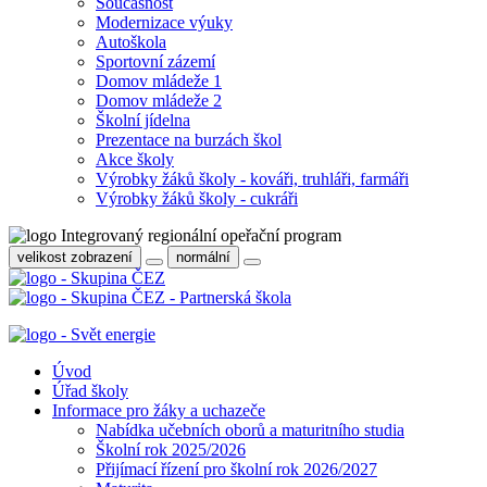
Současnost
Modernizace výuky
Autoškola
Sportovní zázemí
Domov mládeže 1
Domov mládeže 2
Školní jídelna
Prezentace na burzách škol
Akce školy
Výrobky žáků školy - kováři, truhláři, farmáři
Výrobky žáků školy - cukráři
velikost zobrazení
normální
Úvod
Úřad školy
Informace pro žáky a uchazeče
Nabídka učebních oborů a maturitního studia
Školní rok 2025/2026
Přijímací řízení pro školní rok 2026/2027