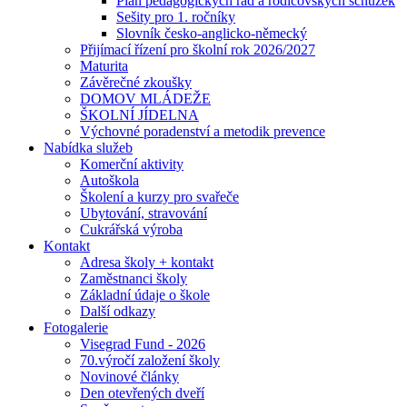
Plán pedagogických rad a rodičovských schůzek
Sešity pro 1. ročníky
Slovník česko-anglicko-německý
Přijímací řízení pro školní rok 2026/2027
Maturita
Závěrečné zkoušky
DOMOV MLÁDEŽE
ŠKOLNÍ JÍDELNA
Výchovné poradenství a metodik prevence
Nabídka služeb
Komerční aktivity
Autoškola
Školení a kurzy pro svařeče
Ubytování, stravování
Cukrářská výroba
Kontakt
Adresa školy + kontakt
Zaměstnanci školy
Základní údaje o škole
Další odkazy
Fotogalerie
Visegrad Fund - 2026
70.výročí založení školy
Novinové články
Den otevřených dveří