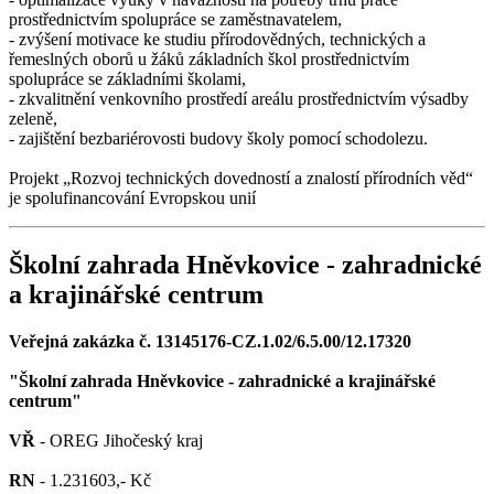
prostřednictvím spolupráce se zaměstnavatelem,
- zvýšení motivace ke studiu přírodovědných, technických a
řemeslných oborů u žáků základních škol prostřednictvím
spolupráce se základními školami,
- zkvalitnění venkovního prostředí areálu prostřednictvím výsadby
zeleně,
- zajištění bezbariérovosti budovy školy pomocí schodolezu.
Projekt „Rozvoj technických dovedností a znalostí přírodních věd“
je spolufinancování Evropskou unií
Školní zahrada Hněvkovice - zahradnické
a krajinářské centrum
Veřejná zakázka č. 13145176-CZ.1.02/6.5.00/12.17320
"Školní zahrada Hněvkovice - zahradnické a krajinářské
centrum"
VŘ
- OREG Jihočeský kraj
RN
- 1.231603,- Kč