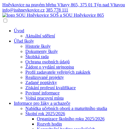
Hněvkovice na pravém břehu Vltavy 865, 375 01 Týn nad Vltavou
info@isshnevkovice.cz
385 778 111
SOŠ a SOU
Hněvkovice 865
Úvod
Aktuální sdělení
Úřad školy
Historie školy
Dokumenty školy
Školská rada
Ochrana osobních údajů
Žádost o vydání stejnopisu
Profil zadavatele veřejných zakázek
Realizované projekty
Zadané poptávky
Získání profesní kvalifikace
Povinné informace
Volná pracovní místa
Informace pro žáky a uchazeče
Nabídka učebních oborů a maturitního studia
Školní rok 2025/2026
Organizace školního roku 2025/2026
Rozvrh hodin