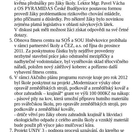
května přednášky pro žáky školy. Lektor Mgr. Pavel Vácha
z OS PYRAMIDAS České Budějovice poutavou formou
provedl žáky problematikou rizikového chování mládeže,
jeho příčinami a důsledky. Pro některé žáky bylo novinkou
zejména platná legislativa v oblasti návykových látek.
V diskusi pak měli možnost žáci získat odpovědi na své četné
dotazy.
Obnova fitness centra na SOŠ a SOU Hněvkovice probíhala
v rámci partnerství školy a ČEZ, a.s. od října do prosince
2011. Za poskytnutou částku byly nejdříve provedeny
nezbytné stavební práce jako odstranění mezipříčky a
nadbytečné vodoinstalace, byl vystěhován sklad tělocvičného
nářadí, položen nový zátěžový koberec a pořízeno další
vybavení fitness centra.
V rámci Akčního plánu programu rozvoje kraje pro rok 2012
byl škole poskytnut na projekt „Modernizace výuky obor
opravář zemědělských strojů, podkovář a zemědělský kovář a
obor zahradník – krajinář“ grant ve výši 100 000Kč na nákup:
- pásové pily na kov, která umožní přípravu hutního materiálu
pro svářečskou školu, pro opraváře zemědělských strojů, pro
podkováře a zemědělské kováře,
- ​​​​​​​drtiče větví pro žáky oboru zahradník krajinář k likvidaci
ekologického odpadu z celého areálu školy a vzniklý materiál
bude použit při výuce jako mulčovací kůra.
Projekt UNIV 3 - podpora procesů uznávání, do kterého se