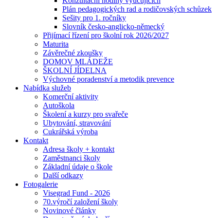
Konzultační hodiny vyučujících
Plán pedagogických rad a rodičovských schůzek
Sešity pro 1. ročníky
Slovník česko-anglicko-německý
Přijímací řízení pro školní rok 2026/2027
Maturita
Závěrečné zkoušky
DOMOV MLÁDEŽE
ŠKOLNÍ JÍDELNA
Výchovné poradenství a metodik prevence
Nabídka služeb
Komerční aktivity
Autoškola
Školení a kurzy pro svařeče
Ubytování, stravování
Cukrářská výroba
Kontakt
Adresa školy + kontakt
Zaměstnanci školy
Základní údaje o škole
Další odkazy
Fotogalerie
Visegrad Fund - 2026
70.výročí založení školy
Novinové články