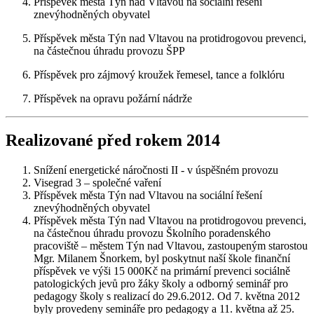
Příspěvek města Týn nad Vltavou na sociální řešení
znevýhodněných obyvatel
Příspěvek města Týn nad Vltavou na protidrogovou prevenci,
na částečnou úhradu provozu ŠPP
Příspěvek pro zájmový kroužek řemesel, tance a folklóru
Příspěvek na opravu požární nádrže
Realizované před rokem 2014
Snížení energetické náročnosti II - v úspěšném provozu
Visegrad 3 – společné vaření
Příspěvek města Týn nad Vltavou na sociální řešení
znevýhodněných obyvatel
Příspěvek města Týn nad Vltavou na protidrogovou prevenci,
na částečnou úhradu provozu Školního poradenského
pracoviště – městem Týn nad Vltavou, zastoupeným starostou
Mgr. Milanem Šnorkem, byl poskytnut naší škole finanční
příspěvek ve výši 15 000Kč na primární prevenci sociálně
patologických jevů pro žáky školy a odborný seminář pro
pedagogy školy s realizací do 29.6.2012. Od 7. května 2012
byly provedeny semináře pro pedagogy a 11. května až 25.