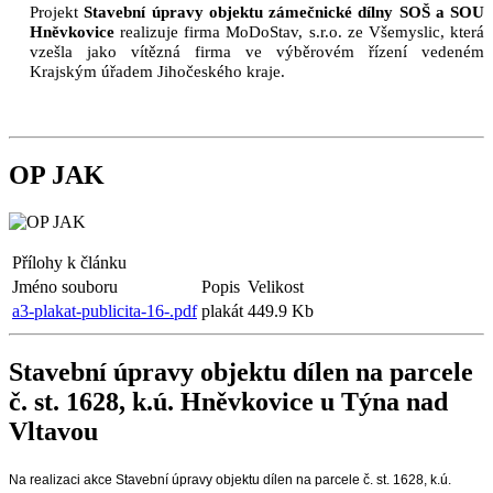
Projekt
Stavební úpravy objektu zámečnické dílny SOŠ a SOU
Hněvkovice
realizuje firma MoDoStav, s.r.o. ze Všemyslic, která
vzešla jako vítězná firma ve výběrovém řízení vedeném
Krajským úřadem Jihočeského kraje.
OP JAK
Přílohy k článku
Jméno souboru
Popis
Velikost
a3-plakat-publicita-16-.pdf
plakát
449.9 Kb
Stavební úpravy objektu dílen na parcele
č. st. 1628, k.ú. Hněvkovice u Týna nad
Vltavou
Na realizaci akce Stavební úpravy objektu dílen na parcele č. st. 1628, k.ú.