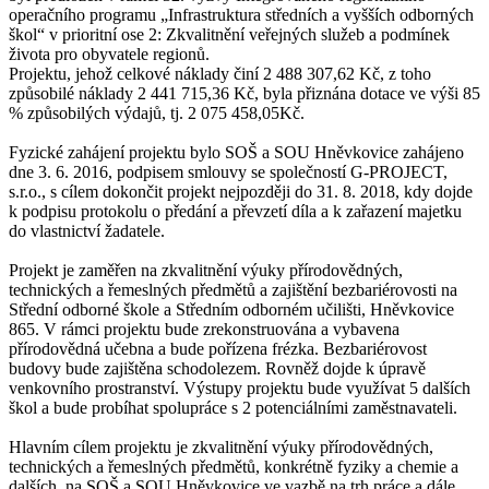
operačního programu „Infrastruktura středních a vyšších odborných
škol“ v prioritní ose 2: Zkvalitnění veřejných služeb a podmínek
života pro obyvatele regionů.
Projektu, jehož celkové náklady činí 2 488 307,62 Kč, z toho
způsobilé náklady 2 441 715,36 Kč, byla přiznána dotace ve výši 85
% způsobilých výdajů, tj. 2 075 458,05Kč.
Fyzické zahájení projektu bylo SOŠ a SOU Hněvkovice zahájeno
dne 3. 6. 2016, podpisem smlouvy se společností G-PROJECT,
s.r.o., s cílem dokončit projekt nejpozději do 31. 8. 2018, kdy dojde
k podpisu protokolu o předání a převzetí díla a k zařazení majetku
do vlastnictví žadatele.
Projekt je zaměřen na zkvalitnění výuky přírodovědných,
technických a řemeslných předmětů a zajištění bezbariérovosti na
Střední odborné škole a Středním odborném učilišti, Hněvkovice
865. V rámci projektu bude zrekonstruována a vybavena
přírodovědná učebna a bude pořízena frézka. Bezbariérovost
budovy bude zajištěna schodolezem. Rovněž dojde k úpravě
venkovního prostranství. Výstupy projektu bude využívat 5 dalších
škol a bude probíhat spolupráce s 2 potenciálními zaměstnavateli.
Hlavním cílem projektu je zkvalitnění výuky přírodovědných,
technických a řemeslných předmětů, konkrétně fyziky a chemie a
dalších, na SOŠ a SOU Hněvkovice ve vazbě na trh práce a dále