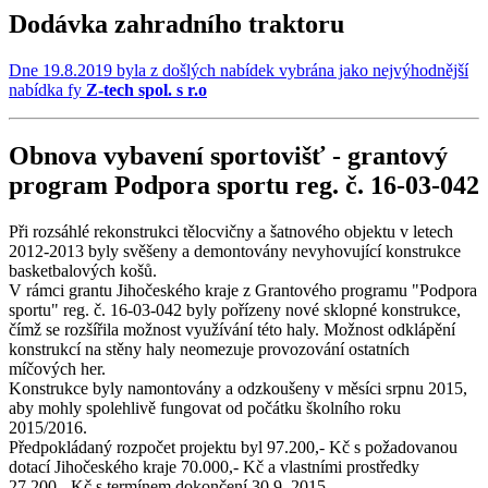
Dodávka zahradního traktoru
Dne 19.8.2019 byla z došlých nabídek vybrána jako nejvýhodnější
nabídka fy
Z-tech spol. s r.o
Obnova vybavení sportovišť - grantový
program Podpora sportu reg. č. 16-03-042
Při rozsáhlé rekonstrukci tělocvičny a šatnového objektu v letech
2012-2013 byly svěšeny a demontovány nevyhovující konstrukce
basketbalových košů.
V rámci grantu Jihočeského kraje z Grantového programu "Podpora
sportu" reg. č. 16-03-042 byly pořízeny nové sklopné konstrukce,
čímž se rozšířila možnost využívání této haly. Možnost odklápění
konstrukcí na stěny haly neomezuje provozování ostatních
míčových her.
Konstrukce byly namontovány a odzkoušeny v měsíci srpnu 2015,
aby mohly spolehlivě fungovat od počátku školního roku
2015/2016.
Předpokládaný rozpočet projektu byl 97.200,- Kč s požadovanou
dotací Jihočeského kraje 70.000,- Kč a vlastními prostředky
27.200,- Kč s termínem dokončení 30.9. 2015.