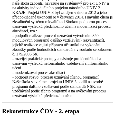
naše škola zapojila, navazuje na systémový projekt UNIV a
na aktivity individuálního projektu národního UNIV 2
KRAJE. Projekt UNIV 3 byl zahájen v únoru 2012 a jeho
předpokládané ukončení je v červenci 2014. Hlavním cílem je
zkvalitnění systému rekvalifikací širokou podporou procesu
uznávání výsledků předchozího učení a modernizací procesu
akreditací, tzn.:
- podpořit realizaci procesů uznávání vytvořením 350
modulových programů dalšího vzdělávání (rekvalifikací),
jejichž realizace zajistí přípravu účastníků na vykonání
zkoušky podle hodnotících standardů a v souladu se zákonem
č. 179/2006 Sb.
- rozvíjet praktické postupy a nástroje pro identifikaci a
uznávání výsledků neformálního vzdělávání a informálního
učení
- modernizovat proces akreditací
- podpořit rozvoj procesu uznávání cílenou propagací.
​​​​​​​Naše škola se v rámci projektu UNIV 3 podílí na tvorbě
programů dalšího vzdělávání podle standardů NSK, na
vzdělávání podle těchto programů a na ověřování procesu
uznávání výsledků předchozího učení.
Rekonstrukce ČOV - 2. etapa