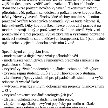
zajištění dostupnosti vzdělávacího zařízení. Těchto cílů bude
dosaženo skrze pořízení nového vybavení, rekonstrukci učebny
přírodních věd, pořízení schodolezu a pořízení nové kovoobráběcí
frézky. Nové vybavení přírodovědné učebny umožní studentům
praktické ověření teoretických poznatků, výuka bude názornější,
interaktivnější. Díky kovoobráběcí frézce budou žáci pracovat na
moderním stroji, který je používaný v tržním prostředí. Vybavení
pořizované v rámci projektu výuku zkvalitní a významně pozvedne
motivaci studentů ke studiu klíčových kompetencí, které jsou reálně
uplatnitelné v jejich budoucím profesním životě.
Specifickými cíli projektu jsou:
- modernizace a digitalizace výuky přírodních věd,
- modernizace technických a řemeslných předmětů zaměřená na
praktickou stránku,
- zvýšení využívání moderních digitálních technologií při výuce,
- zvýšení zájmu studentů SOŠ a SOU Hněvkovice o studium,
- zkvalitnění přípravy studentů pro případné další studium na vyšší
odborné či vysoké škole,
- vytvoření synergie s jinými dokončenými projekty financovanými
z EU,
- zvýšení prevence sociálně patologických jevů,
- zlepšení uplatnitelnosti studentů na trhu práce,
- zlepšení image školy a zvýšení poptávky po studiu na škole,
- optimalizace výuky v návaznosti na potřeby trhu práce