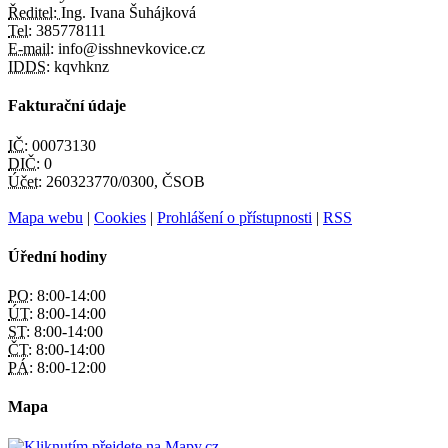
Ředitel:
Ing. Ivana Šuhájková
Tel:
385778111
E-mail:
info@isshnevkovice.cz
IDDS:
kqvhknz
Fakturační údaje
IČ:
00073130
DIČ:
0
Účet:
260323770/0300, ČSOB
Mapa webu
|
Cookies
|
Prohlášení o přístupnosti
|
RSS
Úřední hodiny
PO:
8:00-14:00
ÚT:
8:00-14:00
ST:
8:00-14:00
ČT:
8:00-14:00
PÁ:
8:00-12:00
Mapa