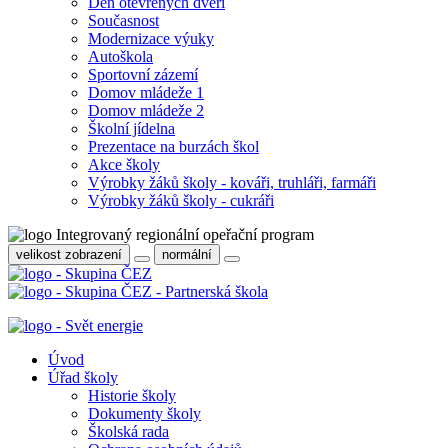
Den otevřených dveří
Současnost
Modernizace výuky
Autoškola
Sportovní zázemí
Domov mládeže 1
Domov mládeže 2
Školní jídelna
Prezentace na burzách škol
Akce školy
Výrobky žáků školy - kováři, truhláři, farmáři
Výrobky žáků školy - cukráři
velikost zobrazení
normální
Úvod
Úřad školy
Historie školy
Dokumenty školy
Školská rada