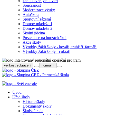
Den otevřených dveří
Současnost
Modernizace výuky
Autoškola
Sportovní zázemí
Domov mládeže 1
Domov mládeže 2
Školní jídelna
Prezentace na burzách škol
Akce školy
Výrobky žáků školy - kováři, truhláři, farmáři
Výrobky žáků školy - cukráři
velikost zobrazení
normální
Úvod
Úřad školy
Historie školy
Dokumenty školy
Školská rada