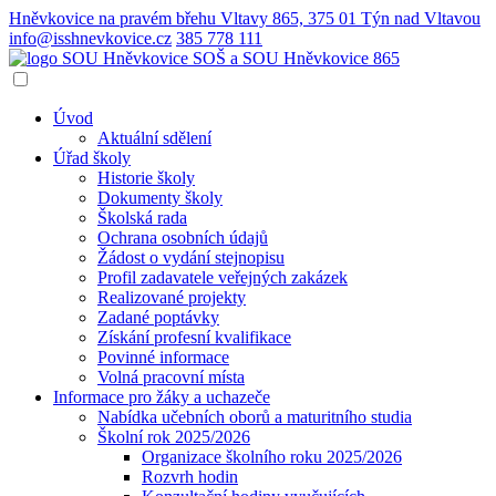
Hněvkovice na pravém břehu Vltavy 865, 375 01 Týn nad Vltavou
info@isshnevkovice.cz
385 778 111
SOŠ a SOU
Hněvkovice 865
Úvod
Aktuální sdělení
Úřad školy
Historie školy
Dokumenty školy
Školská rada
Ochrana osobních údajů
Žádost o vydání stejnopisu
Profil zadavatele veřejných zakázek
Realizované projekty
Zadané poptávky
Získání profesní kvalifikace
Povinné informace
Volná pracovní místa
Informace pro žáky a uchazeče
Nabídka učebních oborů a maturitního studia
Školní rok 2025/2026
Organizace školního roku 2025/2026
Rozvrh hodin