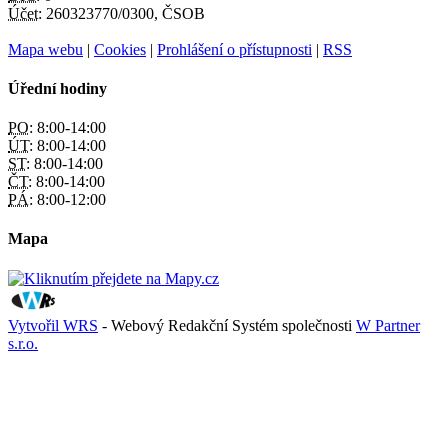
Účet:
260323770/0300, ČSOB
Mapa webu
|
Cookies
|
Prohlášení o přístupnosti
|
RSS
Úřední hodiny
PO:
8:00-14:00
ÚT:
8:00-14:00
ST:
8:00-14:00
ČT:
8:00-14:00
PÁ:
8:00-12:00
Mapa
Vytvořil WRS
- Webový Redakční Systém společnosti
W Partner
s.r.o.