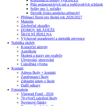
Konzultační hodiny vyučujících
Plán pedagogických rad a rodičovských schůzek
Sešity pro 1. ročníky
Slovník česko-anglicko-německý
Přijímací řízení pro školní rok 2026/2027
Maturita
Závěrečné zkoušky
DOMOV MLÁDEŽE
ŠKOLNÍ JÍDELNA
Výchovné poradenství a metodik prevence
Nabídka služeb
Komerční aktivity
Autoškola
Školení a kurzy pro svařeče
Ubytování, stravování
Cukrářská výroba
Kontakt
Adresa školy + kontakt
Zaměstnanci školy
Základní údaje o škole
Další odkazy
Fotogalerie
Visegrad Fund - 2026
70.výročí založení školy
Novinové články