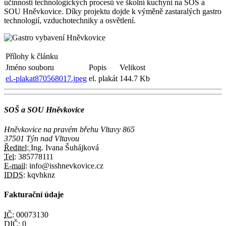
účinnosti technologických procesů ve školní kuchyni na SOŠ a
SOU Hněvkovice. Díky projektu dojde k výměně zastaralých gastro
technologií, vzduchotechniky a osvětlení.
Přílohy k článku
Jméno souboru
Popis
Velikost
el.-plakat870568017.jpeg
el. plakát
144.7 Kb
SOŠ a SOU Hněvkovice
Hněvkovice na pravém břehu Vltavy 865
37501 Týn nad Vltavou
Ředitel:
Ing. Ivana Šuhájková
Tel:
385778111
E-mail:
info@isshnevkovice.cz
IDDS:
kqvhknz
Fakturační údaje
IČ:
00073130
DIČ:
0