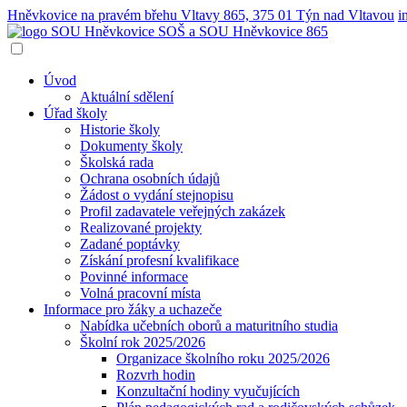
Hněvkovice na pravém břehu Vltavy 865, 375 01 Týn nad Vltavou
i
SOŠ a SOU
Hněvkovice 865
Úvod
Aktuální sdělení
Úřad školy
Historie školy
Dokumenty školy
Školská rada
Ochrana osobních údajů
Žádost o vydání stejnopisu
Profil zadavatele veřejných zakázek
Realizované projekty
Zadané poptávky
Získání profesní kvalifikace
Povinné informace
Volná pracovní místa
Informace pro žáky a uchazeče
Nabídka učebních oborů a maturitního studia
Školní rok 2025/2026
Organizace školního roku 2025/2026
Rozvrh hodin
Konzultační hodiny vyučujících