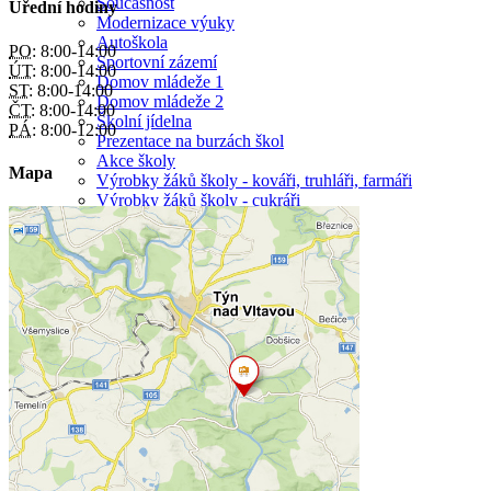
Současnost
Úřední hodiny
Modernizace výuky
Autoškola
PO:
8:00-14:00
Sportovní zázemí
ÚT:
8:00-14:00
Domov mládeže 1
ST:
8:00-14:00
Domov mládeže 2
ČT:
8:00-14:00
Školní jídelna
PÁ:
8:00-12:00
Prezentace na burzách škol
Akce školy
Mapa
Výrobky žáků školy - kováři, truhláři, farmáři
Výrobky žáků školy - cukráři
velikost zobrazení
normální