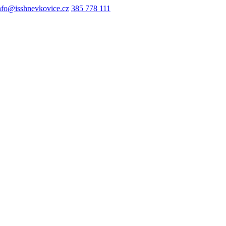
nfo@isshnevkovice.cz
385 778 111