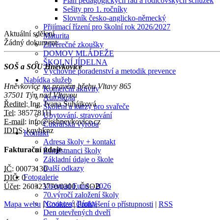
Plán pedagogických rad a rodičovských schůzek
Sešity pro 1. ročníky
Slovník česko-anglicko-německý
Přijímací řízení pro školní rok 2026/2027
Aktuální sdělení
Maturita
Žádný dokument.
Závěrečné zkoušky
DOMOV MLÁDEŽE
ŠKOLNÍ JÍDELNA
SOŠ a SOU Hněvkovice
Výchovné poradenství a metodik prevence
Nabídka služeb
Hněvkovice na pravém břehu Vltavy 865
Komerční aktivity
37501 Týn nad Vltavou
Autoškola
Ředitel:
Ing. Ivana Šuhájková
Školení a kurzy pro svařeče
Tel:
385778111
Ubytování, stravování
E-mail:
info@isshnevkovice.cz
Cukrářská výroba
IDDS:
kqvhknz
Kontakt
Adresa školy + kontakt
Fakturační údaje
Zaměstnanci školy
Základní údaje o škole
Další odkazy
IČ:
00073130
Fotogalerie
DIČ:
0
Visegrad Fund - 2026
Účet:
260323770/0300, ČSOB
70.výročí založení školy
Novinové články
Mapa webu
|
Cookies
|
Prohlášení o přístupnosti
|
RSS
Den otevřených dveří