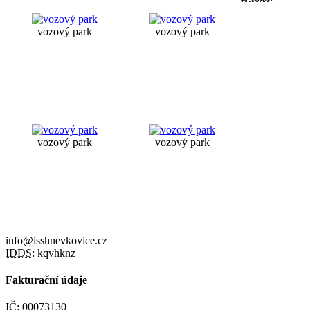
vozový park
vozový park
vozový park
vozový park
info@isshnevkovice.cz
IDDS:
kqvhknz
Fakturační údaje
IČ:
00073130