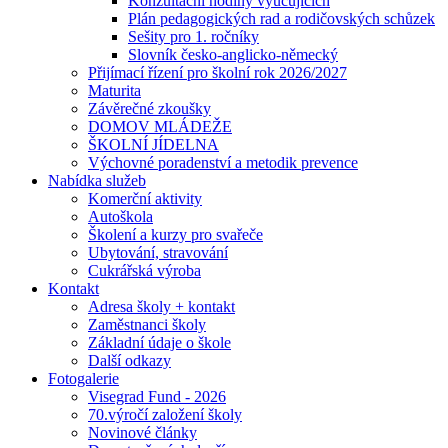
Konzultační hodiny vyučujících
Plán pedagogických rad a rodičovských schůzek
Sešity pro 1. ročníky
Slovník česko-anglicko-německý
Přijímací řízení pro školní rok 2026/2027
Maturita
Závěrečné zkoušky
DOMOV MLÁDEŽE
ŠKOLNÍ JÍDELNA
Výchovné poradenství a metodik prevence
Nabídka služeb
Komerční aktivity
Autoškola
Školení a kurzy pro svařeče
Ubytování, stravování
Cukrářská výroba
Kontakt
Adresa školy + kontakt
Zaměstnanci školy
Základní údaje o škole
Další odkazy
Fotogalerie
Visegrad Fund - 2026
70.výročí založení školy
Novinové články