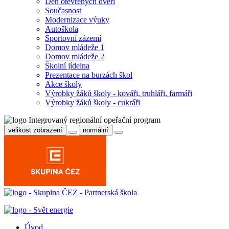
Den otevřených dveří
Současnost
Modernizace výuky
Autoškola
Sportovní zázemí
Domov mládeže 1
Domov mládeže 2
Školní jídelna
Prezentace na burzách škol
Akce školy
Výrobky žáků školy - kováři, truhláři, farmáři
Výrobky žáků školy - cukráři
velikost zobrazení
normální
Úvod