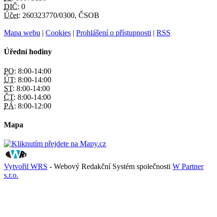
DIČ:
0
Účet:
260323770/0300, ČSOB
Mapa webu
|
Cookies
|
Prohlášení o přístupnosti
|
RSS
Úřední hodiny
PO:
8:00-14:00
ÚT:
8:00-14:00
ST:
8:00-14:00
ČT:
8:00-14:00
PÁ:
8:00-12:00
Mapa
Vytvořil WRS
- Webový Redakční Systém společnosti
W Partner
s.r.o.