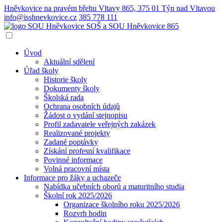
Hněvkovice na pravém břehu Vltavy 865, 375 01 Týn nad Vltavou
info@isshnevkovice.cz
385 778 111
SOŠ a SOU
Hněvkovice 865
Úvod
Aktuální sdělení
Úřad školy
Historie školy
Dokumenty školy
Školská rada
Ochrana osobních údajů
Žádost o vydání stejnopisu
Profil zadavatele veřejných zakázek
Realizované projekty
Zadané poptávky
Získání profesní kvalifikace
Povinné informace
Volná pracovní místa
Informace pro žáky a uchazeče
Nabídka učebních oborů a maturitního studia
Školní rok 2025/2026
Organizace školního roku 2025/2026
Rozvrh hodin