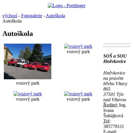
výchozí
-
Fotogalerie
-
Autoškola
Autoškola
Autoškola
vozový park
SOŠ a SOU
Hněvkovice
Hněvkovice
na pravém
vozový park
břehu Vltavy
865
37501 Týn
vozový park
vozový park
nad Vltavou
Ředitel:
Ing.
Ivana
Šuhájková
Tel:
385778111
E-mail: