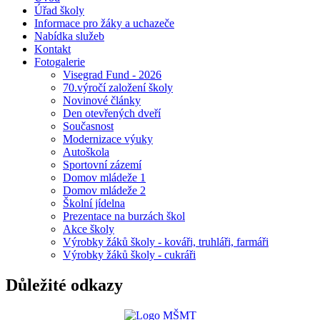
Úřad školy
Informace pro žáky a uchazeče
Nabídka služeb
Kontakt
Fotogalerie
Visegrad Fund - 2026
70.výročí založení školy
Novinové články
Den otevřených dveří
Současnost
Modernizace výuky
Autoškola
Sportovní zázemí
Domov mládeže 1
Domov mládeže 2
Školní jídelna
Prezentace na burzách škol
Akce školy
Výrobky žáků školy - kováři, truhláři, farmáři
Výrobky žáků školy - cukráři
Důležité odkazy