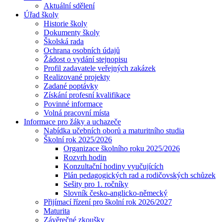
Aktuální sdělení
Úřad školy
Historie školy
Dokumenty školy
Školská rada
Ochrana osobních údajů
Žádost o vydání stejnopisu
Profil zadavatele veřejných zakázek
Realizované projekty
Zadané poptávky
Získání profesní kvalifikace
Povinné informace
Volná pracovní místa
Informace pro žáky a uchazeče
Nabídka učebních oborů a maturitního studia
Školní rok 2025/2026
Organizace školního roku 2025/2026
Rozvrh hodin
Konzultační hodiny vyučujících
Plán pedagogických rad a rodičovských schůzek
Sešity pro 1. ročníky
Slovník česko-anglicko-německý
Přijímací řízení pro školní rok 2026/2027
Maturita
Závěrečné zkoušky