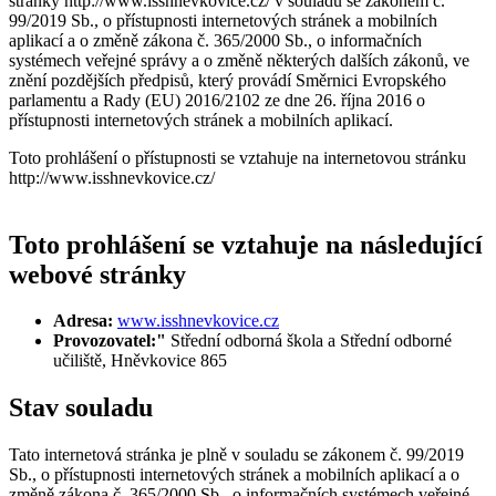
stránky http://www.isshnevkovice.cz/ v souladu se zákonem č.
99/2019 Sb., o přístupnosti internetových stránek a mobilních
aplikací a o změně zákona č. 365/2000 Sb., o informačních
systémech veřejné správy a o změně některých dalších zákonů, ve
znění pozdějších předpisů, který provádí Směrnici Evropského
parlamentu a Rady (EU) 2016/2102 ze dne 26. října 2016 o
přístupnosti internetových stránek a mobilních aplikací.
Toto prohlášení o přístupnosti se vztahuje na internetovou stránku
http://www.isshnevkovice.cz/
Toto prohlášení se vztahuje na následující
webové stránky
Adresa:
www.isshnevkovice.cz
Provozovatel:"
Střední odborná škola a Střední odborné
učiliště, Hněvkovice 865
Stav souladu
Tato internetová stránka je plně v souladu se zákonem č. 99/2019
Sb., o přístupnosti internetových stránek a mobilních aplikací a o
změně zákona č. 365/2000 Sb., o informačních systémech veřejné