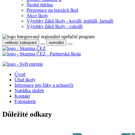
Školní jídelna
Prezentace na burzách škol
Akce školy
Výrobky žáků školy - kováři, truhláři, farmáři
Výrobky žáků školy - cukráři
velikost zobrazení
normální
Úvod
Úřad školy
Informace pro žáky a uchazeče
Nabídka služeb
Kontakt
Fotogalerie
Důležité odkazy