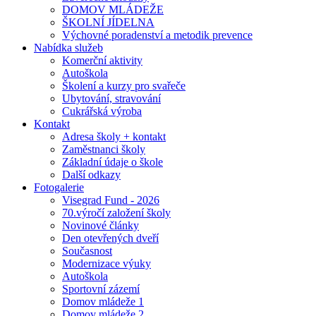
DOMOV MLÁDEŽE
ŠKOLNÍ JÍDELNA
Výchovné poradenství a metodik prevence
Nabídka služeb
Komerční aktivity
Autoškola
Školení a kurzy pro svařeče
Ubytování, stravování
Cukrářská výroba
Kontakt
Adresa školy + kontakt
Zaměstnanci školy
Základní údaje o škole
Další odkazy
Fotogalerie
Visegrad Fund - 2026
70.výročí založení školy
Novinové články
Den otevřených dveří
Současnost
Modernizace výuky
Autoškola
Sportovní zázemí
Domov mládeže 1
Domov mládeže 2