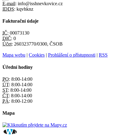
E-mail:
info@isshnevkovice.cz
IDDS:
kqvhknz
Fakturační údaje
IČ:
00073130
DIČ:
0
Účet:
260323770/0300, ČSOB
Mapa webu
|
Cookies
|
Prohlášení o přístupnosti
|
RSS
Úřední hodiny
PO:
8:00-14:00
ÚT:
8:00-14:00
ST:
8:00-14:00
ČT:
8:00-14:00
PÁ:
8:00-12:00
Mapa