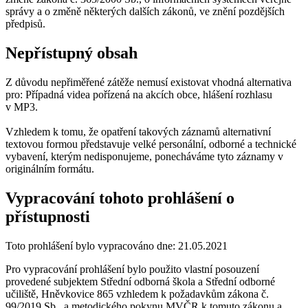
správy a o změně některých dalších zákonů, ve znění pozdějších
předpisů.
Nepřístupný obsah
Z důvodu nepřiměřené zátěže nemusí existovat vhodná alternativa
pro: Případná videa pořízená na akcích obce, hlášení rozhlasu
v MP3.
Vzhledem k tomu, že opatření takových záznamů alternativní
textovou formou představuje velké personální, odborné a technické
vybavení, kterým nedisponujeme, ponecháváme tyto záznamy v
originálním formátu.
Vypracování tohoto prohlášení o
přístupnosti
Toto prohlášení bylo vypracováno dne: 21.05.2021
Pro vypracování prohlášení bylo použito vlastní posouzení
provedené subjektem Střední odborná škola a Střední odborné
učiliště, Hněvkovice 865 vzhledem k požadavkům zákona č.
99/2019 Sb., a metodického pokynu MVČR k tomuto zákonu a