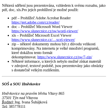
Některá sdělení jsou prezentována, vzhledem k svému rozsahu, jako
pdf, doc, xls.Pro jejich prohlížení je možné použít:
pdf – Prohlížeč Adobe Acrobat Reader
https://get.adobe.com/cz/reader/
doc – Prohlížeč Microsoft Word Viewer
https://www.slunecnice.cz/sw/word-viewer/
xls – Prohlížeč Microsoft Excel Viewer
https://www.slunecnice.cz/…xcel-viewer/
zip – některé dokumenty mohou být z důvodu velikosti
komprimovány. Na internetu je velké množství programů,
které dokážou tento formát
dekomprimovat.
https://www.slunecnice.cz/sw/7-zip/
Některé informace, u kterých nebylo možné získat materiál
v zdrojové, textové podobě, jsou prezentovány jako obrázky
s dostatečně velkým rozlišením.
SOŠ a SOU Hněvkovice
Hněvkovice na pravém břehu Vltavy 865
37501 Týn nad Vltavou
Ředitel:
Ing. Ivana Šuhájková
Tel:
385778111