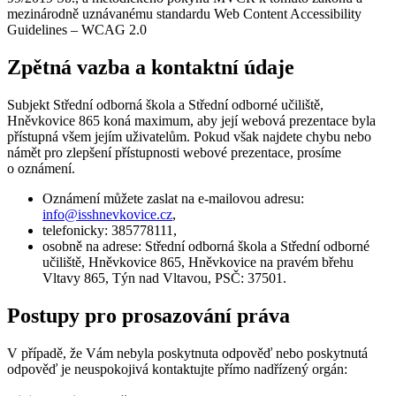
mezinárodně uznávanému standardu Web Content Accessibility
Guidelines – WCAG 2.0
Zpětná vazba a kontaktní údaje
Subjekt Střední odborná škola a Střední odborné učiliště,
Hněvkovice 865 koná maximum, aby její webová prezentace byla
přístupná všem jejím uživatelům. Pokud však najdete chybu nebo
námět pro zlepšení přístupnosti webové prezentace, prosíme
o oznámení.
Oznámení můžete zaslat na e-mailovou adresu:
info@
isshnevkovice.cz
,
telefonicky: 385778111,
osobně na adrese: Střední odborná škola a Střední odborné
učiliště, Hněvkovice 865, Hněvkovice na pravém břehu
Vltavy 865, Týn nad Vltavou, PSČ: 37501.
Postupy pro prosazování práva
V případě, že Vám nebyla poskytnuta odpověď nebo poskytnutá
odpověď je neuspokojivá kontaktujte přímo nadřízený orgán: