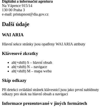
Digitální a informační agentura
Na Vápence 915/14
130 00 Praha 3
e-mail: pristupnost@dia.gov.cz
Další údaje
WAI ARIA
Hlavní sekce stránky jsou opatřeny WAI ARIA atributy
Klávesové zkratky
alt(+shift) S – hlavní obsah
alt(+shift) N – navigace
alt(+shift) M – mapa webu
Skip odkazy
Při detekci ovládání stránek klávesnicí jsou jako první nabídnuty
odkazy pro skok na hlavní obsah a navigaci
Informace prezentované v jiných formátech