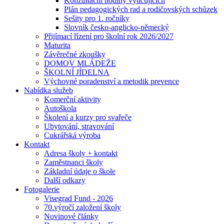
Konzultační hodiny vyučujících
Plán pedagogických rad a rodičovských schůzek
Sešity pro 1. ročníky
Slovník česko-anglicko-německý
Přijímací řízení pro školní rok 2026/2027
Maturita
Závěrečné zkoušky
DOMOV MLÁDEŽE
ŠKOLNÍ JÍDELNA
Výchovné poradenství a metodik prevence
Nabídka služeb
Komerční aktivity
Autoškola
Školení a kurzy pro svařeče
Ubytování, stravování
Cukrářská výroba
Kontakt
Adresa školy + kontakt
Zaměstnanci školy
Základní údaje o škole
Další odkazy
Fotogalerie
Visegrad Fund - 2026
70.výročí založení školy
Novinové články