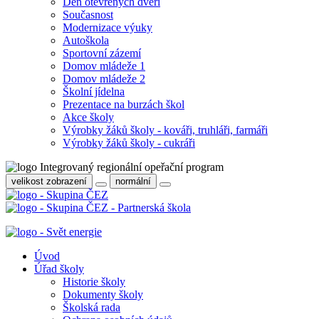
Den otevřených dveří
Současnost
Modernizace výuky
Autoškola
Sportovní zázemí
Domov mládeže 1
Domov mládeže 2
Školní jídelna
Prezentace na burzách škol
Akce školy
Výrobky žáků školy - kováři, truhláři, farmáři
Výrobky žáků školy - cukráři
velikost zobrazení
normální
Úvod
Úřad školy
Historie školy
Dokumenty školy
Školská rada