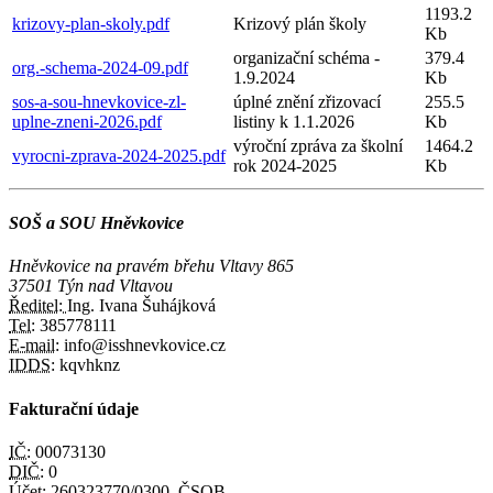
1193.2
krizovy-plan-skoly.pdf
Krizový plán školy
Kb
organizační schéma -
379.4
org.-schema-2024-09.pdf
1.9.2024
Kb
sos-a-sou-hnevkovice-zl-
úplné znění zřizovací
255.5
uplne-zneni-2026.pdf
listiny k 1.1.2026
Kb
výroční zpráva za školní
1464.2
vyrocni-zprava-2024-2025.pdf
rok 2024-2025
Kb
SOŠ a SOU Hněvkovice
Hněvkovice na pravém břehu Vltavy 865
37501 Týn nad Vltavou
Ředitel:
Ing. Ivana Šuhájková
Tel:
385778111
E-mail:
info@isshnevkovice.cz
IDDS:
kqvhknz
Fakturační údaje
IČ:
00073130
DIČ:
0
Účet:
260323770/0300, ČSOB