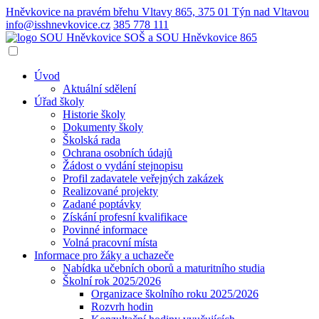
Hněvkovice na pravém břehu Vltavy 865, 375 01 Týn nad Vltavou
info@isshnevkovice.cz
385 778 111
SOŠ a SOU
Hněvkovice 865
Úvod
Aktuální sdělení
Úřad školy
Historie školy
Dokumenty školy
Školská rada
Ochrana osobních údajů
Žádost o vydání stejnopisu
Profil zadavatele veřejných zakázek
Realizované projekty
Zadané poptávky
Získání profesní kvalifikace
Povinné informace
Volná pracovní místa
Informace pro žáky a uchazeče
Nabídka učebních oborů a maturitního studia
Školní rok 2025/2026
Organizace školního roku 2025/2026
Rozvrh hodin