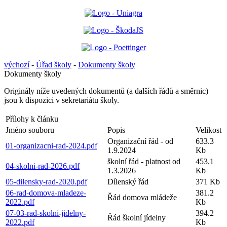
výchozí
-
Úřad školy
-
Dokumenty školy
Dokumenty školy
Originály níže uvedených dokumentů (a dalších řádů a směrnic)
jsou k dispozici v sekretariátu školy.
Přílohy k článku
Jméno souboru
Popis
Velikost
Organizační řád - od
633.3
01-organizacni-rad-2024.pdf
1.9.2024
Kb
školní řád - platnost od
453.1
04-skolni-rad-2026.pdf
1.3.2026
Kb
05-dilensky-rad-2020.pdf
Dílenský řád
371 Kb
06-rad-domova-mladeze-
381.2
Řád domova mládeže
2022.pdf
Kb
07-03-rad-skolni-jidelny-
394.2
Řád školní jídelny
2022.pdf
Kb