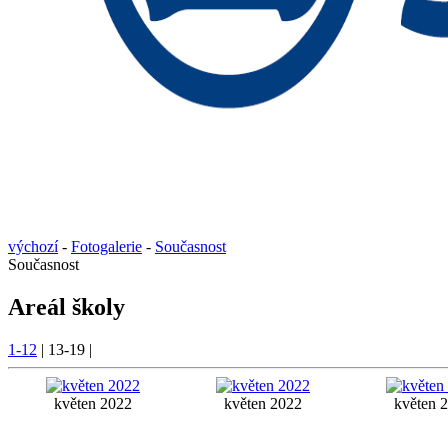
výchozí
-
Fotogalerie
-
Současnost
Současnost
Areál školy
1-12
|
13-19
|
květen 2022
květen 2022
květen 