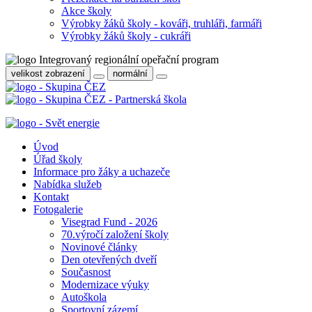
Akce školy
Výrobky žáků školy - kováři, truhláři, farmáři
Výrobky žáků školy - cukráři
velikost zobrazení
normální
Úvod
Úřad školy
Informace pro žáky a uchazeče
Nabídka služeb
Kontakt
Fotogalerie
Visegrad Fund - 2026
70.výročí založení školy
Novinové články
Den otevřených dveří
Současnost
Modernizace výuky
Autoškola
Sportovní zázemí