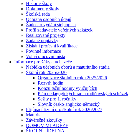
Historie školy
Dokumenty školy
Školská rada
Ochrana osobních údajů
Žádost o vydání stejnopisu
Profil zadavatele veřejných zakázek
Realizované projekty
Zadané poptávky
Získání profesní kvalifikace
Povinné informace
Volná pracovní místa
Informace pro žáky a uchazeče
Nabídka učebních oborů a maturitního studia
Školní rok 2025/2026
Organizace školního roku 2025/2026
Rozvrh hodin
Konzultační hodiny vyučujících
Plán pedagogických rad a rodičovských schůzek
Sešity pro 1. ročníky
Slovník česko-anglicko-německý
Přijímací řízení pro školní rok 2026/2027
Maturita
Závěrečné zkoušky
DOMOV MLÁDEŽE
ŠKOLNÍ JÍDELNA