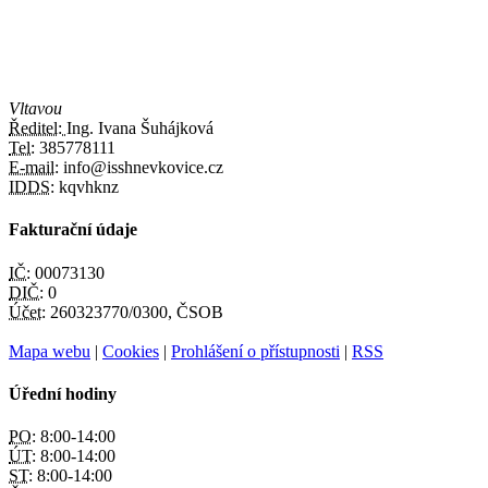
Vltavou
Ředitel:
Ing. Ivana Šuhájková
Tel:
385778111
E-mail:
info@isshnevkovice.cz
IDDS:
kqvhknz
Fakturační údaje
IČ:
00073130
DIČ:
0
Účet:
260323770/0300, ČSOB
Mapa webu
|
Cookies
|
Prohlášení o přístupnosti
|
RSS
Úřední hodiny
PO:
8:00-14:00
ÚT:
8:00-14:00
ST:
8:00-14:00