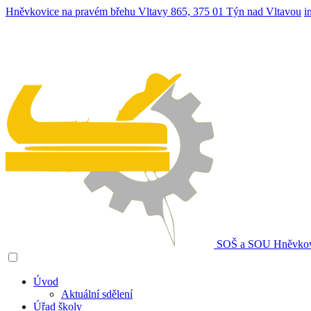
Hněvkovice na pravém břehu Vltavy 865, 375 01 Týn nad Vltavou
i
SOŠ a SOU
Hněvkov
Úvod
Aktuální sdělení
Úřad školy