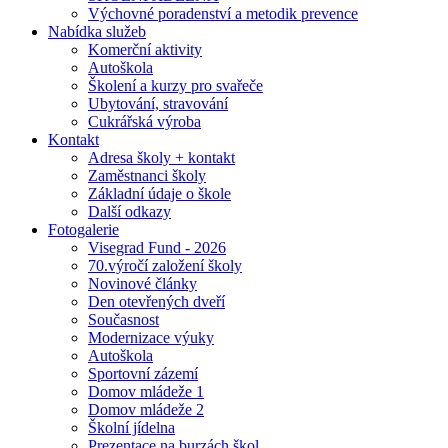
Výchovné poradenství a metodik prevence
Nabídka služeb
Komerční aktivity
Autoškola
Školení a kurzy pro svařeče
Ubytování, stravování
Cukrářská výroba
Kontakt
Adresa školy + kontakt
Zaměstnanci školy
Základní údaje o škole
Další odkazy
Fotogalerie
Visegrad Fund - 2026
70.výročí založení školy
Novinové články
Den otevřených dveří
Současnost
Modernizace výuky
Autoškola
Sportovní zázemí
Domov mládeže 1
Domov mládeže 2
Školní jídelna
Prezentace na burzách škol