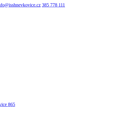
nfo@isshnevkovice.cz
385 778 111
ice 865