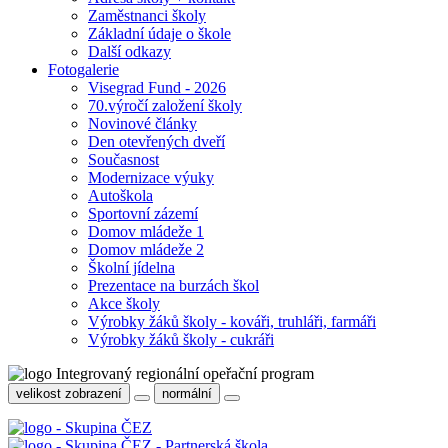
Zaměstnanci školy
Základní údaje o škole
Další odkazy
Fotogalerie
Visegrad Fund - 2026
70.výročí založení školy
Novinové články
Den otevřených dveří
Současnost
Modernizace výuky
Autoškola
Sportovní zázemí
Domov mládeže 1
Domov mládeže 2
Školní jídelna
Prezentace na burzách škol
Akce školy
Výrobky žáků školy - kováři, truhláři, farmáři
Výrobky žáků školy - cukráři
velikost zobrazení
normální