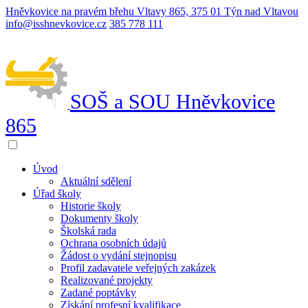
Hněvkovice na pravém břehu Vltavy 865, 375 01 Týn nad Vltavou
info@isshnevkovice.cz
385 778 111
SOŠ a SOU
Hněvkovice
865
Úvod
Aktuální sdělení
Úřad školy
Historie školy
Dokumenty školy
Školská rada
Ochrana osobních údajů
Žádost o vydání stejnopisu
Profil zadavatele veřejných zakázek
Realizované projekty
Zadané poptávky
Získání profesní kvalifikace