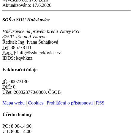
Aktualizováno:
17.6.2026
SOŠ a SOU Hněvkovice
Hněvkovice na pravém břehu Vltavy 865
37501 Týn nad Vltavou
Ředitel:
Ing. Ivana Šuhájková
Tel:
385778111
E-mail:
info@isshnevkovice.cz
IDDS:
kqvhknz
Fakturační údaje
IČ:
00073130
DIČ:
0
Účet:
260323770/0300, ČSOB
Mapa webu
|
Cookies
|
Prohlášení o přístupnosti
|
RSS
Úřední hodiny
PO:
8:00-14:00
ÚT:
8:00-14:00