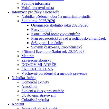
Povinné informace
Volná pracovní místa
Informace pro žáky a uchazeče
Nabídka učebních oborů a maturitního studia
Školní rok 2025/2026
Organizace školního roku 2025/2026
Rozvrh hodin
Konzultační hodiny vyučujících
Plán pedagogických rad a rodičovských schůzek
Sešity pro 1. ročníky
Slovník česko-anglicko-německý
Přijímací řízení pro školní rok 2026/2027
Maturita
Závěrečné zkoušky
DOMOV MLÁDEŽE
ŠKOLNÍ JÍDELNA
Výchovné poradenství a metodik prevence
Nabídka služeb
Komerční aktivity
Autoškola
Školení a kurzy pro svařeče
Ubytování, stravování
Cukrářská výroba
Kontakt
Adresa školy + kontakt